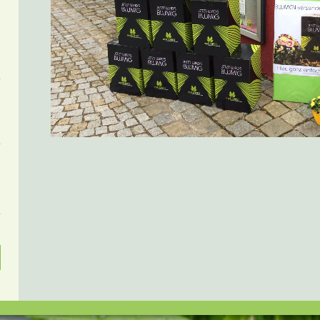
:
.
.